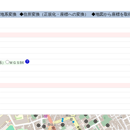
測地系変換
◆住所変換（正規化・座標への変換）
◆地図から座標を取
系）
ＷＧＳ84