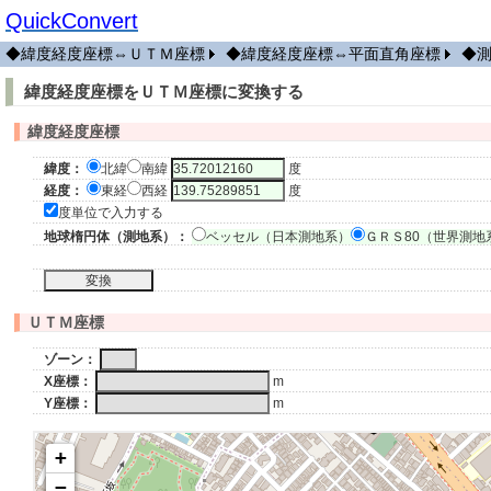
QuickConvert
◆緯度経度座標⇔ＵＴＭ座標
◆緯度経度座標⇔平面直角座標
◆
緯度経度座標をＵＴＭ座標に変換する
緯度経度座標
緯度：
北緯
南緯
度
経度：
東経
西経
度
度単位で入力する
地球楕円体（測地系）：
ベッセル（日本測地系）
ＧＲＳ80（世界測地
ＵＴＭ座標
ゾーン：
X座標：
m
Y座標：
m
+
−