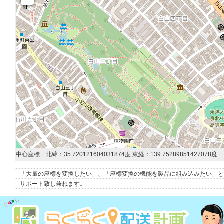
中心座標 北緯：35.720121604031874度 東経：139.752898514
「大量の座標を変換したい」、「座標変換の機能を製品に組み込みたい」と
サポート致し兼ねます。